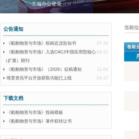
主编办公登录
当前位
公告通知
《船舶物资与市场》组稿近况告知书
07-24
《船舶物资与市场》入选CACJ中国应用型核心
04-21
（扩展）期刊
《船舶物资与市场》（2026）征稿通知
11-04
维普资讯平台开放获取功能已上线
04-17
下载文档
《船舶物资与市场》投稿模板
《船舶物资与市场》著作权转让书