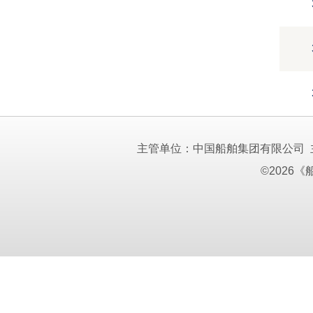
主管单位：中国船舶集团有限公司
©2026