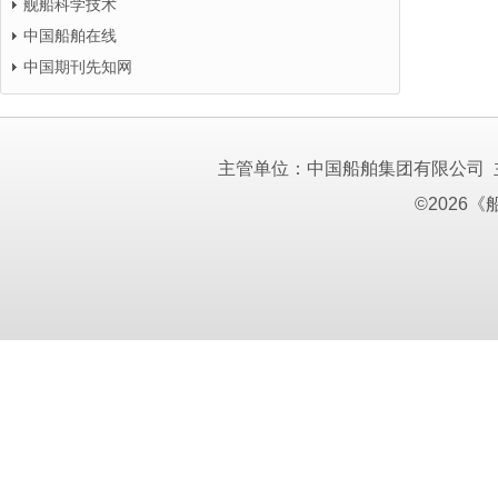
舰船科学技术
中国船舶在线
中国期刊先知网
主管单位：中国船舶集团有限公司
©2026