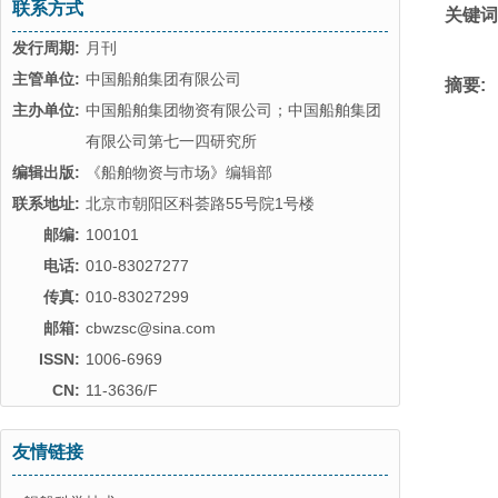
联系方式
关键词
发行周期:
月刊
主管单位:
中国船舶集团有限公司
摘要:
主办单位:
中国船舶集团物资有限公司；中国船舶集团
有限公司第七一四研究所
编辑出版:
《船舶物资与市场》编辑部
联系地址:
北京市朝阳区科荟路55号院1号楼
邮编:
100101
电话:
010-83027277
传真:
010-83027299
邮箱:
cbwzsc@sina.com
ISSN:
1006-6969
CN:
11-3636/F
友情链接