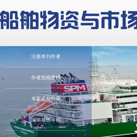
注册本刊作者
作者投稿查稿
专家远程外审
编辑在线审稿