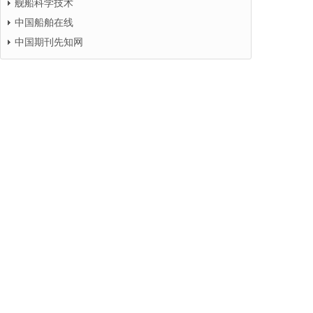
舰船科学技术
中国船舶在线
中国期刊先知网