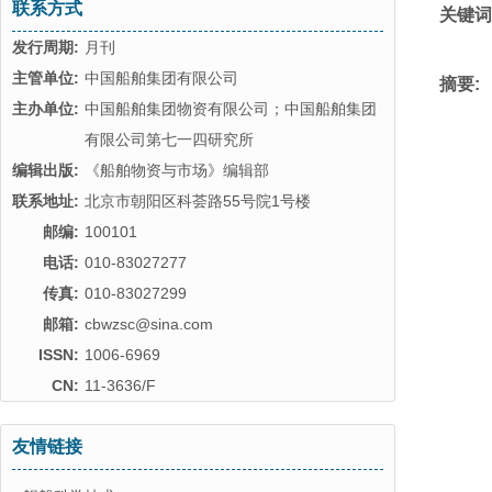
联系方式
关键词
发行周期:
月刊
主管单位:
中国船舶集团有限公司
摘要:
主办单位:
中国船舶集团物资有限公司；中国船舶集团
有限公司第七一四研究所
编辑出版:
《船舶物资与市场》编辑部
联系地址:
北京市朝阳区科荟路55号院1号楼
邮编:
100101
电话:
010-83027277
传真:
010-83027299
邮箱:
cbwzsc@sina.com
ISSN:
1006-6969
CN:
11-3636/F
友情链接