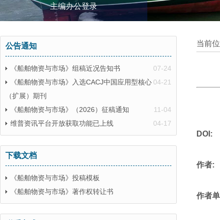
主编办公登录
当前位
公告通知
《船舶物资与市场》组稿近况告知书
07-24
《船舶物资与市场》入选CACJ中国应用型核心
04-21
（扩展）期刊
《船舶物资与市场》（2026）征稿通知
11-04
维普资讯平台开放获取功能已上线
04-17
DOI:
下载文档
作者:
《船舶物资与市场》投稿模板
《船舶物资与市场》著作权转让书
作者单