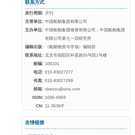
联系方式
发行周期:
月刊
主管单位:
中国船舶集团有限公司
主办单位:
中国船舶集团物资有限公司；中国船舶集团
有限公司第七一四研究所
编辑出版:
《船舶物资与市场》编辑部
联系地址:
北京市朝阳区科荟路55号院1号楼
邮编:
100101
电话:
010-83027277
传真:
010-83027299
邮箱:
cbwzsc@sina.com
ISSN:
1006-6969
CN:
11-3636/F
友情链接