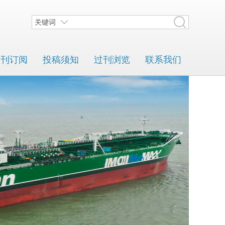
关键词
期刊订阅
投稿须知
过刊浏览
联系我们