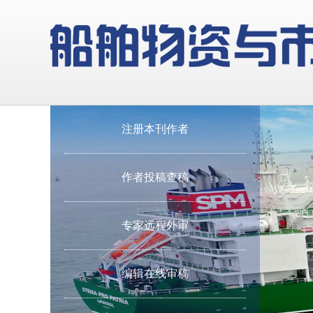
注册本刊作者
作者投稿查稿
专家远程外审
编辑在线审稿