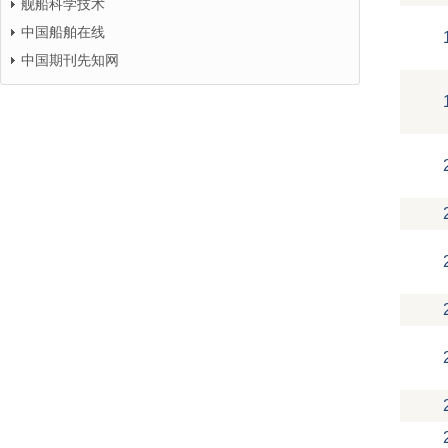
舰船科学技术
中国船舶在线
中国期刊先知网