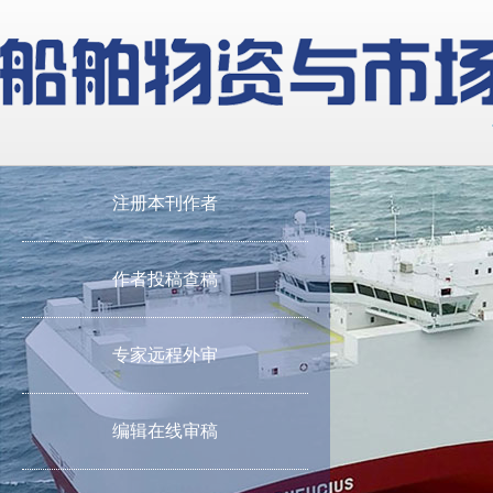
注册本刊作者
作者投稿查稿
专家远程外审
编辑在线审稿