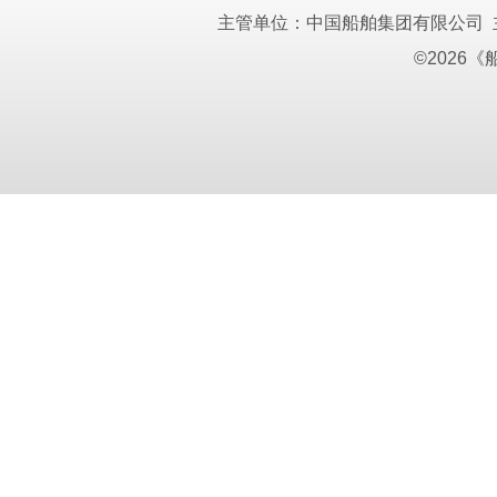
主管单位：中国船舶集团有限公司
©2026