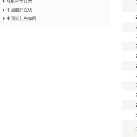
舰船科学技术
中国船舶在线
中国期刊先知网