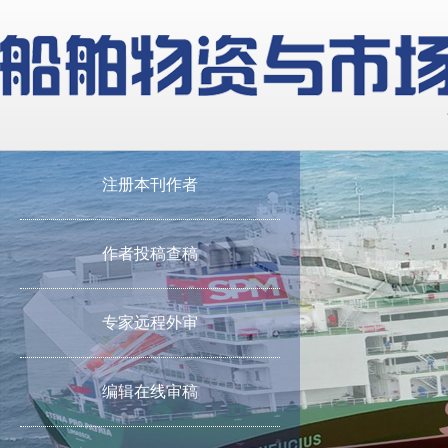
注册本刊作者
作者投稿查稿
专家远程外审
编辑在线审稿