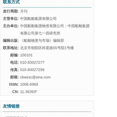
联系方式
发行周期:
月刊
主管单位:
中国船舶集团有限公司
主办单位:
中国船舶集团物资有限公司；中国船舶集团
有限公司第七一四研究所
编辑出版:
《船舶物资与市场》编辑部
联系地址:
北京市朝阳区科荟路55号院1号楼
邮编:
100101
电话:
010-83027277
传真:
010-83027299
邮箱:
cbwzsc@sina.com
ISSN:
1006-6969
CN:
11-3636/F
友情链接