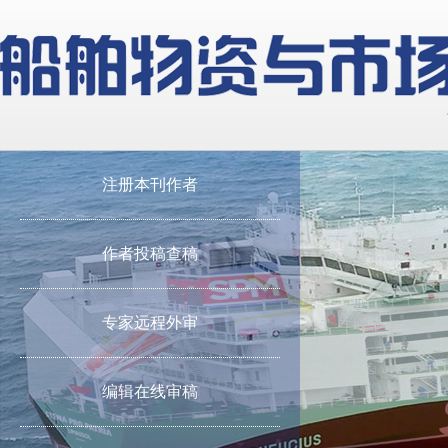
注册本刊作者
作者投稿查稿
专家远程外审
编辑在线审稿