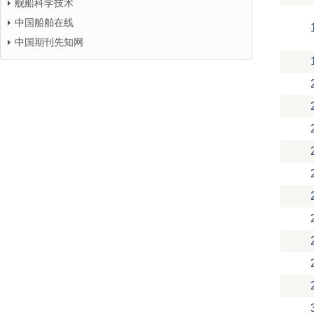
舰船科学技术
中国船舶在线
中国期刊先知网