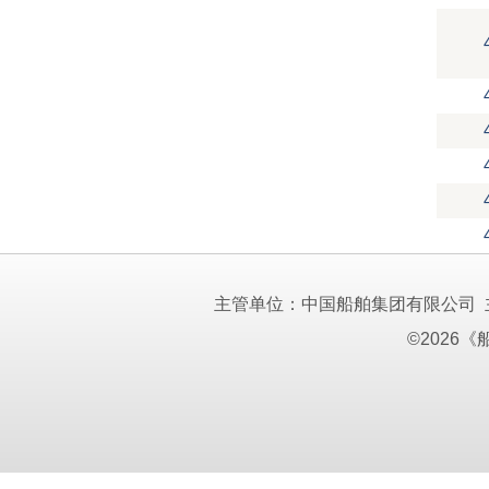
主管单位：中国船舶集团有限公司
©2026