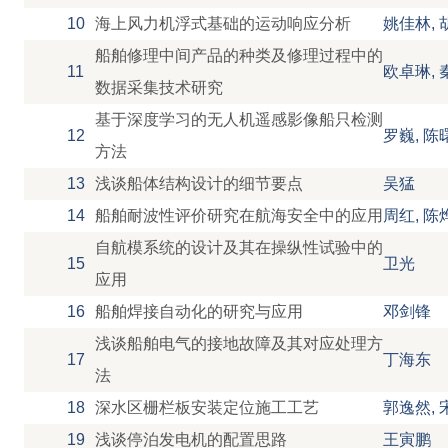
10
海上风力机浮式基础的运动响应分析
姚佳林, 
船舶修理中间产品的种类及修理过程中的
11
欧卓琳, 
数据采集技术研究
基于深度学习的无人机遥感影像船只检测
12
罗巍, 陈
方法
13
浅谈船体结构设计的细节要点
吴猛
14
船舶耐波性评价研究在航海安全中的应用
周红, 陈
自航模系统的设计及其在操纵性试验中的
15
卫光
应用
16
船舶焊接自动化的研究与应用
邓剑锋
浅谈船舶电气的接地故障及其对应处理方
17
丁海东
法
18
深水区栅栏板安装定位施工工艺
郭逸然, 
19
浅谈停泊发电机的配置思路
王寅鹏