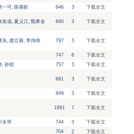
胡一可, 陈甫昕
646
3
下载全文
秦发成, 夏义江, 甄希金
690
3
下载全文
曙东, 龚立展, 李伟炜
797
3
下载全文
747
6
下载全文
烨, 孙煜
757
3
下载全文
681
3
下载全文
849
3
下载全文
1881
7
下载全文
宋永华
744
3
下载全文
704
2
下载全文