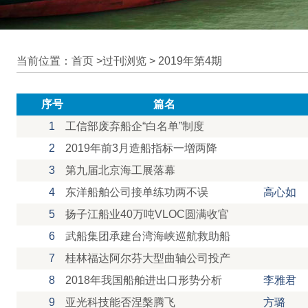
当前位置：首页 >
过刊浏览
>
2019年第4期
序号
篇名
1
工信部废弃船企“白名单”制度
2
2019年前3月造船指标一增两降
3
第九届北京海工展落幕
4
东洋船舶公司接单练功两不误
高心如
5
扬子江船业40万吨VLOC圆满收官
6
武船集团承建台湾海峡巡航救助船
7
桂林福达阿尔芬大型曲轴公司投产
8
2018年我国船舶进出口形势分析
李雅君
9
亚光科技能否涅槃腾飞
方璐