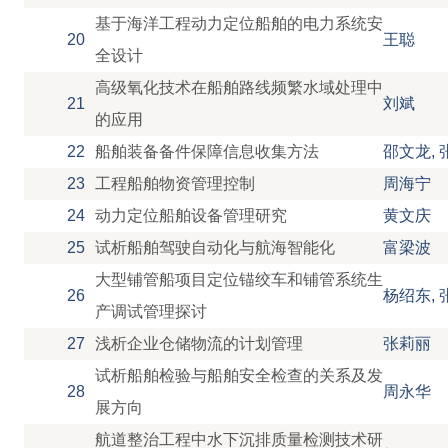
基于海洋工程动力定位船舶的电力系统安
20
王聪
全设计
高级氧化技术在船舶路线频繁水域处理中
21
刘斌
的应用
22
船舶装备备件保障信息收集方法
邵文龙, 
23
工程船舶物资管理控制
周海宁
24
动力定位船舶设备管理研究
黄文庆
25
试析船舶驾驶自动化与航海智能化
富梁波
大型铺管船项目定位锚绞车和铺管系统生
26
杨绍东, 
产调试管理探讨
27
浅析企业仓储物流的计划管理
张莉丽
试析船舶检验与船舶安全检查的关系及发
28
周永华
展方向
航道整治工程中水下沉排质量检测技术研