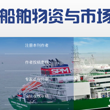
注册本刊作者
作者投稿查稿
专家远程外审
编辑在线审稿