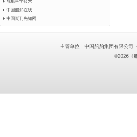
舰船科学技术
中国船舶在线
中国期刊先知网
主管单位：中国船舶集团有限公司
©2026