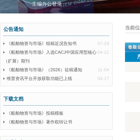
主编办公登录
当前位
公告通知
《船舶物资与市场》组稿近况告知书
07-24
《船舶物资与市场》入选CACJ中国应用型核心
04-21
（扩展）期刊
《船舶物资与市场》（2026）征稿通知
11-04
维普资讯平台开放获取功能已上线
04-17
下载文档
《船舶物资与市场》投稿模板
《船舶物资与市场》著作权转让书