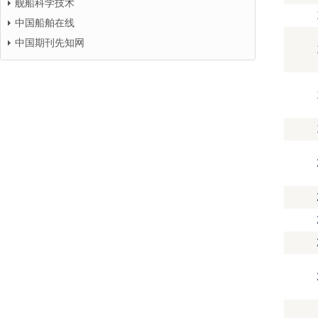
舰船科学技术
中国船舶在线
中国期刊先知网