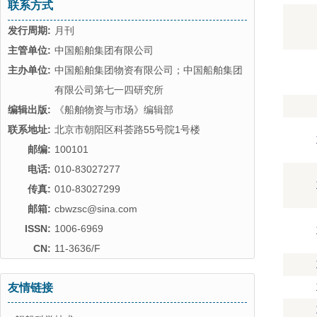
联系方式
发行周期:
月刊
主管单位:
中国船舶集团有限公司
主办单位:
中国船舶集团物资有限公司；中国船舶集团
有限公司第七一四研究所
编辑出版:
《船舶物资与市场》编辑部
联系地址:
北京市朝阳区科荟路55号院1号楼
邮编:
100101
电话:
010-83027277
传真:
010-83027299
邮箱:
cbwzsc@sina.com
ISSN:
1006-6969
CN:
11-3636/F
友情链接