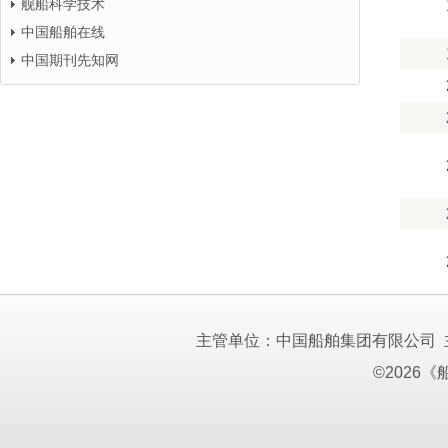
舰船科学技术
中国船舶在线
中国期刊先知网
主管单位：中国船舶集团有限公司
©2026