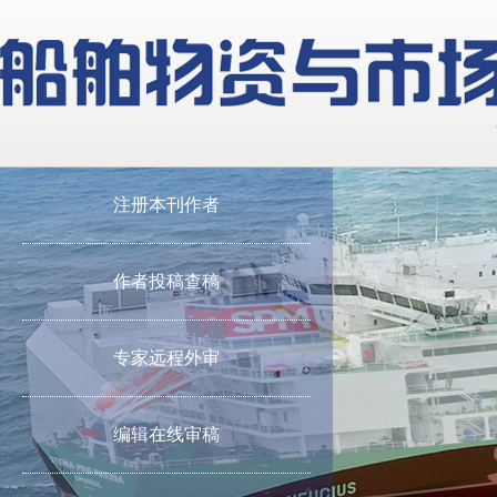
注册本刊作者
作者投稿查稿
专家远程外审
编辑在线审稿