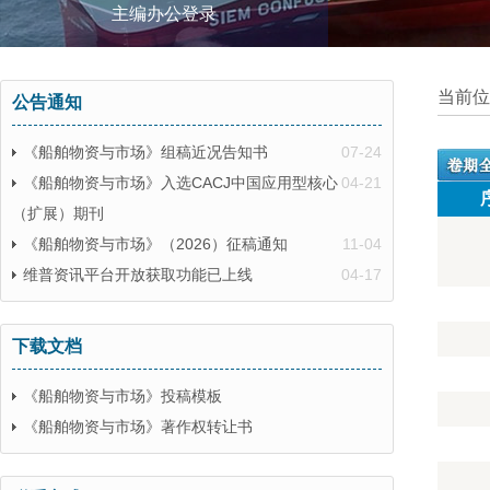
主编办公登录
当前位
公告通知
《船舶物资与市场》组稿近况告知书
07-24
《船舶物资与市场》入选CACJ中国应用型核心
04-21
（扩展）期刊
《船舶物资与市场》（2026）征稿通知
11-04
维普资讯平台开放获取功能已上线
04-17
下载文档
《船舶物资与市场》投稿模板
《船舶物资与市场》著作权转让书