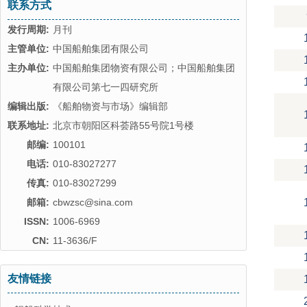
联系方式
发行周期:
月刊
主管单位:
中国船舶集团有限公司
主办单位:
中国船舶集团物资有限公司；中国船舶集团
有限公司第七一四研究所
编辑出版:
《船舶物资与市场》编辑部
联系地址:
北京市朝阳区科荟路55号院1号楼
邮编:
100101
电话:
010-83027277
传真:
010-83027299
邮箱:
cbwzsc@sina.com
ISSN:
1006-6969
CN:
11-3636/F
友情链接