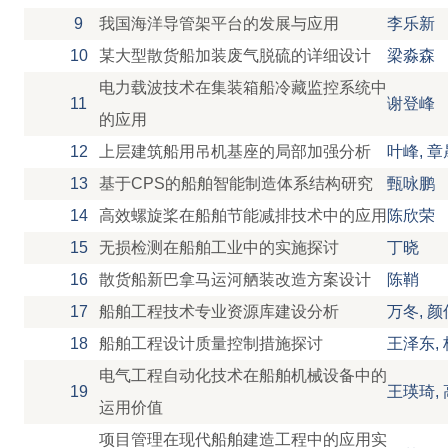
9
我国海洋导管架平台的发展与应用
李乐新
10
某大型散货船加装废气脱硫的详细设计
梁淼森
电力载波技术在集装箱船冷藏监控系统中
11
谢登峰
的应用
12
上层建筑船用吊机基座的局部加强分析
叶峰, 章
13
基于CPS的船舶智能制造体系结构研究
甄咏鹏
14
高效螺旋桨在船舶节能减排技术中的应用
陈欣荣
15
无损检测在船舶工业中的实施探讨
丁晓
16
散货船新巴拿马运河舾装改造方案设计
陈鞘
17
船舶工程技术专业资源库建设分析
万冬, 
18
船舶工程设计质量控制措施探讨
王泽东,
电气工程自动化技术在船舶机械设备中的
19
王瑛琦,
运用价值
项目管理在现代船舶建造工程中的应用实