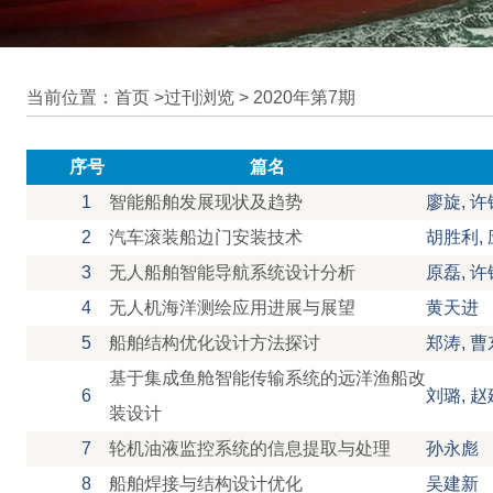
当前位置：首页 >
过刊浏览
>
2020年第7期
序号
篇名
1
智能船舶发展现状及趋势
廖旋, 许
2
汽车滚装船边门安装技术
胡胜利,
3
无人船舶智能导航系统设计分析
原磊, 许
4
无人机海洋测绘应用进展与展望
黄天进
5
船舶结构优化设计方法探讨
郑涛, 
基于集成鱼舱智能传输系统的远洋渔船改
6
刘璐, 赵
装设计
7
轮机油液监控系统的信息提取与处理
孙永彪
8
船舶焊接与结构设计优化
吴建新