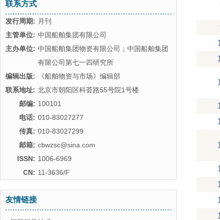
联系方式
发行周期:
月刊
主管单位:
中国船舶集团有限公司
主办单位:
中国船舶集团物资有限公司；中国船舶集团
有限公司第七一四研究所
编辑出版:
《船舶物资与市场》编辑部
联系地址:
北京市朝阳区科荟路55号院1号楼
邮编:
100101
电话:
010-83027277
传真:
010-83027299
邮箱:
cbwzsc@sina.com
ISSN:
1006-6969
CN:
11-3636/F
友情链接