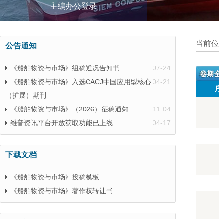
主编办公登录
当前位
公告通知
《船舶物资与市场》组稿近况告知书
07-24
《船舶物资与市场》入选CACJ中国应用型核心
04-21
（扩展）期刊
《船舶物资与市场》（2026）征稿通知
11-04
维普资讯平台开放获取功能已上线
04-17
下载文档
《船舶物资与市场》投稿模板
《船舶物资与市场》著作权转让书