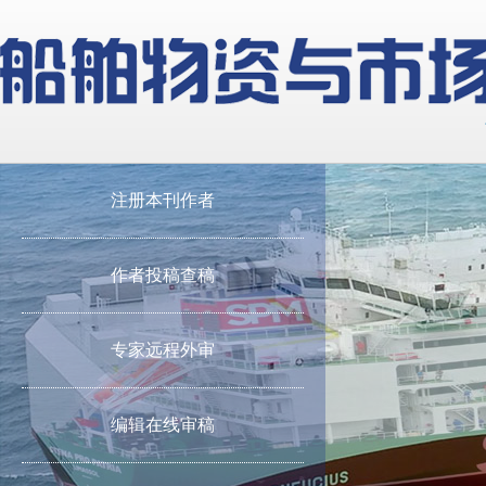
注册本刊作者
作者投稿查稿
专家远程外审
编辑在线审稿