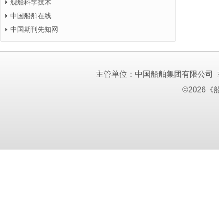
舰船科学技术
中国船舶在线
中国期刊先知网
主管单位：中国船舶集团有限公司
©2026