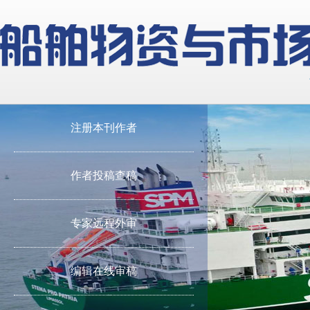
注册本刊作者
作者投稿查稿
专家远程外审
编辑在线审稿