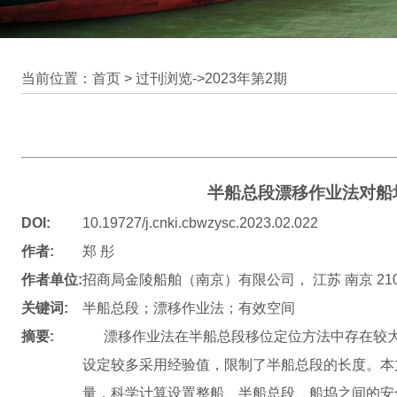
当前位置：首页 >
过刊浏览
->
2023年第2期
半船总段漂移作业法对船
DOI:
10.19727/j.cnki.cbwzysc.2023.02.022
作者:
郑 彤
作者单位:
招商局金陵船舶（南京）有限公司， 江苏 南京 210
关键词:
半船总段；漂移作业法；有效空间
摘要:
漂移作业法在半船总段移位定位方法中存在较大
设定较多采用经验值，限制了半船总段的长度。本
量，科学计算设置整船、半船总段、船坞之间的安