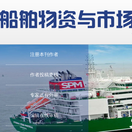
注册本刊作者
作者投稿查稿
专家远程外审
编辑在线审稿