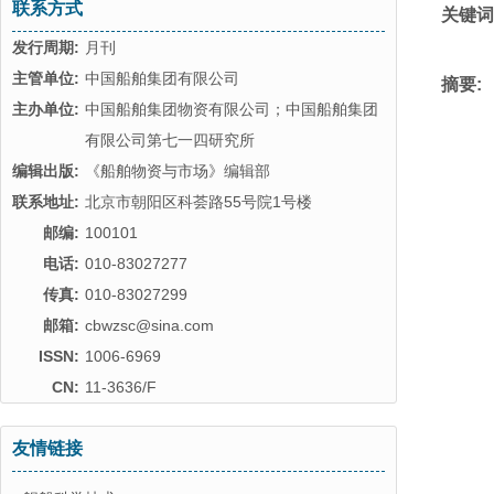
联系方式
关键词
发行周期:
月刊
主管单位:
中国船舶集团有限公司
摘要:
主办单位:
中国船舶集团物资有限公司；中国船舶集团
有限公司第七一四研究所
编辑出版:
《船舶物资与市场》编辑部
联系地址:
北京市朝阳区科荟路55号院1号楼
邮编:
100101
电话:
010-83027277
传真:
010-83027299
邮箱:
cbwzsc@sina.com
ISSN:
1006-6969
CN:
11-3636/F
友情链接