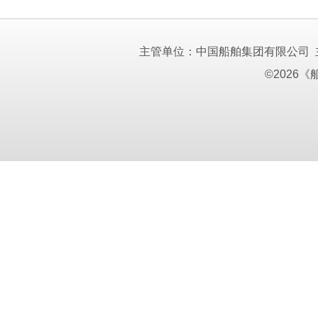
主管单位：中国船舶集团有限公司
©2026