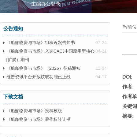
主编办公登录
当前位
公告通知
《船舶物资与市场》组稿近况告知书
07-24
《船舶物资与市场》入选CACJ中国应用型核心
04-21
（扩展）期刊
《船舶物资与市场》（2026）征稿通知
11-04
维普资讯平台开放获取功能已上线
04-17
DOI:
作者:
作者单
下载文档
关键词
《船舶物资与市场》投稿模板
摘要:
《船舶物资与市场》著作权转让书