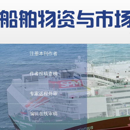
注册本刊作者
作者投稿查稿
专家远程外审
编辑在线审稿