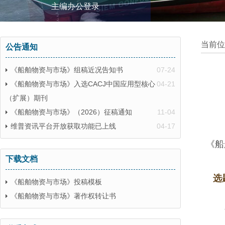
主编办公登录
当前位
公告通知
《船舶物资与市场》组稿近况告知书
07-24
《船舶物资与市场》入选CACJ中国应用型核心
04-21
（扩展）期刊
《船舶物资与市场》（2026）征稿通知
11-04
维普资讯平台开放获取功能已上线
04-17
《船
下载文档
选
《船舶物资与市场》投稿模板
《船舶物资与市场》著作权转让书