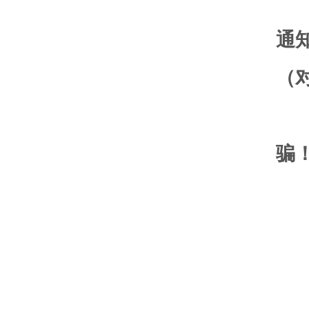
若
通
（
请
骗
联
Te
QQ