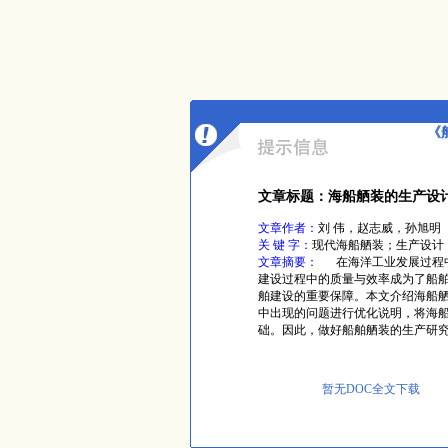
《
文章标题：海船舾装的生产设
文章作者：
刘 伟，赵志威，孙旭明
关 键 字：
现代海船舾装；生产设计
文章摘要：
在海洋工业发展过程中
建设过程中的质量与效率成为了船
舶建设的重要保障。本文介绍海船
中出现的问题进行优化说明，将海
础。因此，做好船舶舾装的生产研
暂无DOC全文下载