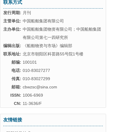
联系方式
发行周期:
月刊
主管单位:
中国船舶集团有限公司
主办单位:
中国船舶集团物资有限公司；中国船舶集团
有限公司第七一四研究所
编辑出版:
《船舶物资与市场》编辑部
联系地址:
北京市朝阳区科荟路55号院1号楼
邮编:
100101
电话:
010-83027277
传真:
010-83027299
邮箱:
cbwzsc@sina.com
ISSN:
1006-6969
CN:
11-3636/F
友情链接