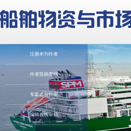
注册本刊作者
作者投稿查稿
专家远程外审
编辑在线审稿