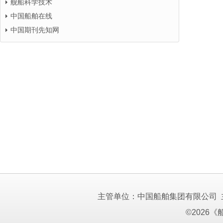
舰船科学技术
中国船舶在线
中国期刊先知网
主管单位：中国船舶集团有限公司
©2026