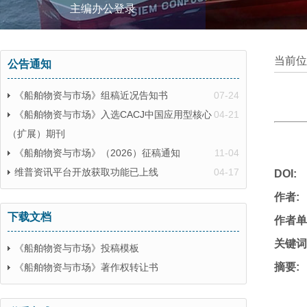
主编办公登录
当前位
公告通知
《船舶物资与市场》组稿近况告知书
07-24
《船舶物资与市场》入选CACJ中国应用型核心
04-21
（扩展）期刊
《船舶物资与市场》（2026）征稿通知
11-04
维普资讯平台开放获取功能已上线
04-17
DOI:
作者:
下载文档
作者单
关键词
《船舶物资与市场》投稿模板
摘要:
《船舶物资与市场》著作权转让书