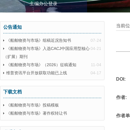
主编办公登录
当前位
公告通知
《船舶物资与市场》组稿近况告知书
07-24
《船舶物资与市场》入选CACJ中国应用型核心
04-21
（扩展）期刊
《船舶物资与市场》（2026）征稿通知
11-04
维普资讯平台开放获取功能已上线
04-17
DOI:
下载文档
作者:
《船舶物资与市场》投稿模板
《船舶物资与市场》著作权转让书
作者单