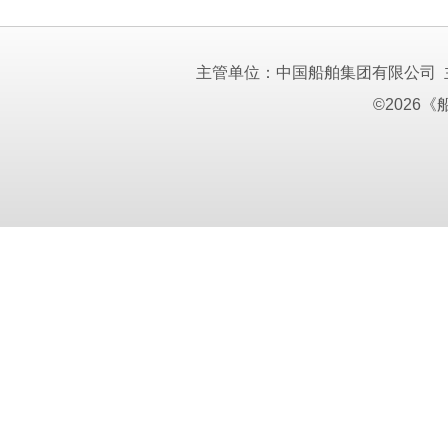
主管单位：中国船舶集团有限公司
©2026