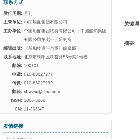
联系方式
发行周期:
月刊
主管单位:
中国船舶集团有限公司
关键词
主办单位:
中国船舶集团物资有限公司；中国船舶集团
有限公司第七一四研究所
摘要:
编辑出版:
《船舶物资与市场》编辑部
联系地址:
北京市朝阳区科荟路55号院1号楼
邮编:
100101
电话:
010-83027277
传真:
010-83027299
邮箱:
cbwzsc@sina.com
ISSN:
1006-6969
CN:
11-3636/F
友情链接