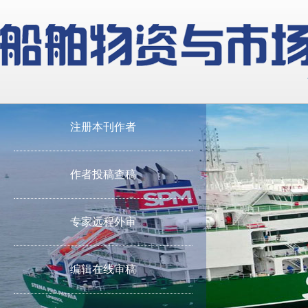
注册本刊作者
作者投稿查稿
专家远程外审
编辑在线审稿