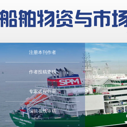
注册本刊作者
作者投稿查稿
专家远程外审
编辑在线审稿