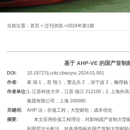
当前位置：首页 >
过刊浏览
->
2024年第1期
基于 AHP-VE 的国产
DOI:
10.19727/j.cnki.cbwzysc.2024.01.001
作者:
蒋 闯 1 ，苏 翔 1 ，曹志兵 2 ，张宁波 3 ，鞠理杨 
作者单位:
1. 江苏科技大学，江苏 镇江 212100；2. 上海外
集团有限公司，上海 200080
关键词:
AHP 法；价值工程；大型邮轮；成本优化
摘要:
本文应用价值工程理论，对影响国产首制大型邮
利用层次分析法，对各项指标在国产首制大型邮轮