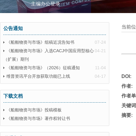
主编办公登录
当前位
公告通知
《船舶物资与市场》组稿近况告知书
07-24
《船舶物资与市场》入选CACJ中国应用型核心
04-21
（扩展）期刊
《船舶物资与市场》（2026）征稿通知
11-04
维普资讯平台开放获取功能已上线
04-17
DOI:
作者:
作者单
下载文档
关键词
《船舶物资与市场》投稿模板
摘要:
《船舶物资与市场》著作权转让书