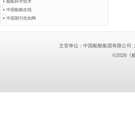
舰船科学技术
中国船舶在线
中国期刊先知网
主管单位：中国船舶集团有限公司
©2026