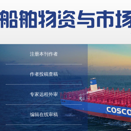
注册本刊作者
作者投稿查稿
专家远程外审
编辑在线审稿