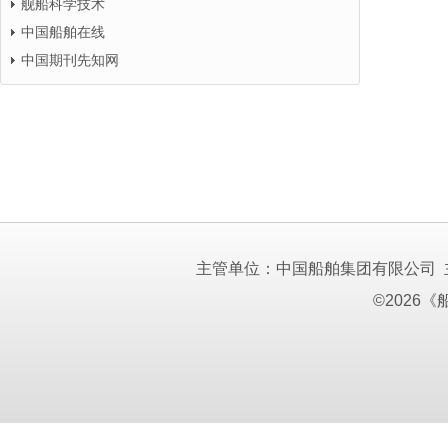
舰船科学技术
中国船舶在线
中国期刊先知网
主管单位：中国船舶集团有限公司
©2026