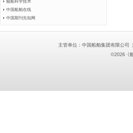
舰船科学技术
中国船舶在线
中国期刊先知网
主管单位：中国船舶集团有限公司
©2026