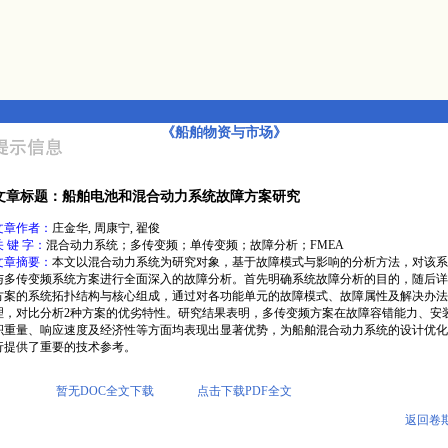
《船舶物资与市场》
文章标题：船舶电池和混合动力系统故障方案研究
文章作者：
庄金华, 周康宁, 翟俊
关 键 字：
混合动力系统；多传变频；单传变频；故障分析；FMEA
文章摘要：
本文以混合动力系统为研究对象，基于故障模式与影响的分析方法，对该系
与多传变频系统方案进行全面深入的故障分析。首先明确系统故障分析的目的，随后详
方案的系统拓扑结构与核心组成，通过对各功能单元的故障模式、故障属性及解决办法
理，对比分析2种方案的优劣特性。研究结果表明，多传变频方案在故障容错能力、安
积重量、响应速度及经济性等方面均表现出显著优势，为船舶混合动力系统的设计优化
行提供了重要的技术参考。
暂无DOC全文下载
点击下载PDF全文
返回卷