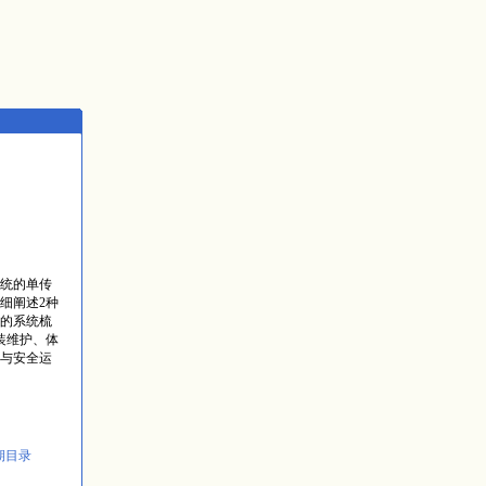
统的单传
细阐述2种
的系统梳
装维护、体
与安全运
期目录