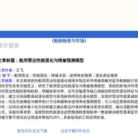
《船舶物资与市场》
文章标题：船用雷达性能退化与维修预测模型
文章作者：
王飞
关 键 字：
船用雷达；性能退化；维修决策；使用寿命预测；退化表征规律
文章摘要：
本文精准把控船用雷达性能退化规律并制定科学维修策略对提升船舶航行安
维经济性具有关键意义，研究了船用雷达性能退化与维修预测模型。系统剖析海洋环境
荷对雷达性能的影响机制，明确发射功率、信号灵敏度等核心指标的阶段性退化特征与
效应；建立分段函数基础退化模型与多指标协同综合退化模型，实现对雷达性能衰减轨
拟合；结合失效阈值与概率统计方法构建剩余使用寿命预测模型，引入动态更新机制提
靠性；以综合成本最小化为目标建立融合航运约束的维修决策优化模型，输出适配的维
方式。实验结果表明，该模型的性能退化趋势预测精度相较单一数据驱动模型显著提升
维修方案可使综合运维成本降低约28%，具备较高的工程实用价值。
暂无DOC全文下载
点击下载PDF全文