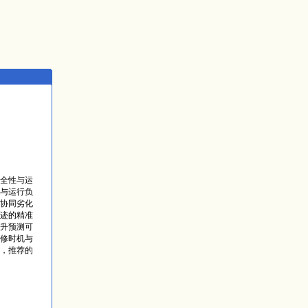
全性与运
与运行负
协同劣化
迹的精准
升预测可
修时机与
，推荐的