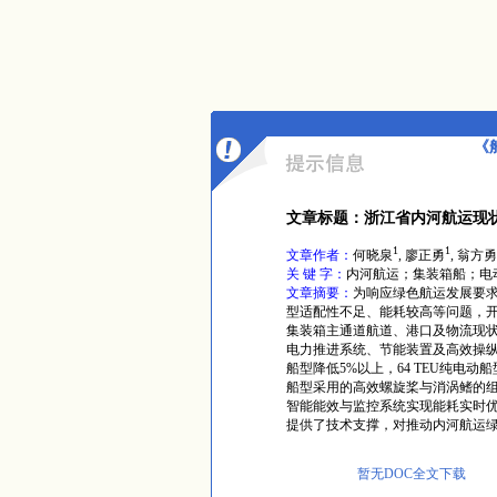
《
文章标题：浙江省内河航运现
1
1
文章作者：
何晓泉
, 廖正勇
, 翁方勇
关 键 字：
内河航运；集装箱船；电
文章摘要：
为响应绿色航运发展要
型适配性不足、能耗较高等问题，
集装箱主通道航道、港口及物流现状，
电力推进系统、节能装置及高效操
船型降低5%以上，64 TEU纯电动
船型采用的高效螺旋桨与消涡鳍的组合
智能能效与监控系统实现能耗实时
提供了技术支撑，对推动内河航运
暂无DOC全文下载