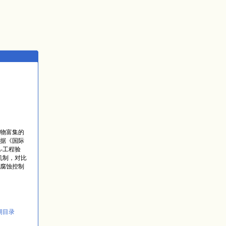
物富集的
据《国际
-工程验
机制，对比
腐蚀控制
期目录