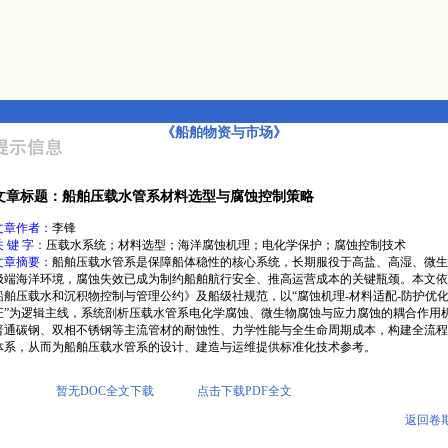
《船舶物资与市场》
文章标题：船舶压载水管系材料选型与腐蚀控制策略
文章作者：
李锋
关 键 字：
压载水系统；材料选型；海洋腐蚀机理；电化学保护；腐蚀控制技术
文章摘要：
船舶压载水管系是保障船体稳性的核心系统，长期服役于高盐、高湿、微生
极端海洋环境，腐蚀失效已成为制约船舶航行安全、推高运营成本的关键瓶颈。本文依
船舶压载水和沉积物控制与管理公约》及船级社规范，以“腐蚀机理-材料适配-防护优化
证”为逻辑主线，系统剖析压载水管系电化学腐蚀、微生物腐蚀与应力腐蚀的耦合作用
普通碳钢、双相不锈钢等主流管材的耐蚀性、力学性能与全生命周期成本，构建全流程
体系，从而为船舶压载水管系的设计、建造与运维提供标准化技术参考。
暂无DOC全文下载
点击下载PDF全文
返回卷