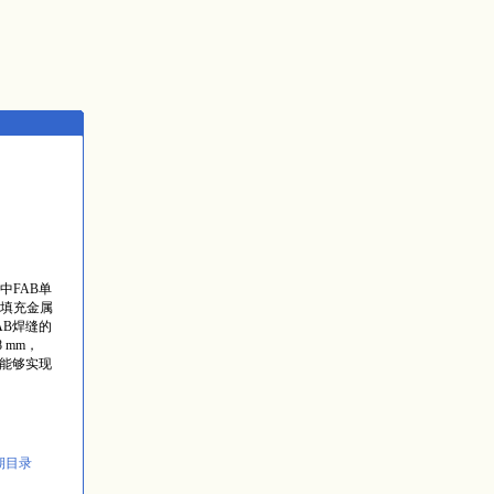
中FAB单
填充金属
AB焊缝的
 mm，
术能够实现
期目录