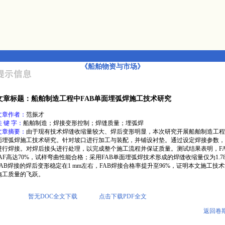
《船舶物资与市场》
文章标题：船舶制造工程中FAB单面埋弧焊施工技术研究
文章作者：
范振才
关 键 字：
船舶制造；焊接变形控制；焊缝质量；埋弧焊
文章摘要：
由于现有技术焊缝收缩量较大、焊后变形明显，本次研究开展船舶制造工程
面埋弧焊施工技术研究。针对坡口进行加工与装配，并铺设衬垫。通过设定焊接参数，
进行焊接。对焊后接头进行处理，以完成整个施工流程并保证质量。测试结果表明，F
IAF高达70%，试样弯曲性能合格；采用FAB单面埋弧焊技术形成的焊缝收缩量仅为1.78
FAB焊接的焊后变形稳定在1 mm左右，FAB焊接合格率提升至96%，证明本文施工技
施工质量的飞跃。
暂无DOC全文下载
点击下载PDF全文
返回卷