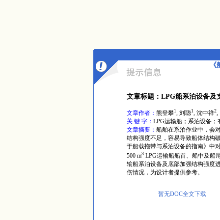
《
文章标题：LPG船系泊设备及
1
1
2
文章作者：
熊登攀
, 刘聪
, 沈中祥
,
关 键 字：
LPG运输船；系泊设备
文章摘要：
船舶在系泊作业中，会
结构强度不足，容易导致船体结构
于船载拖带与系泊设备的指南》中对
3
500 m
LPG运输船船首、船中及船尾
输船系泊设备及底部加强结构强度
伤情况，为设计者提供参考。
暂无DOC全文下载