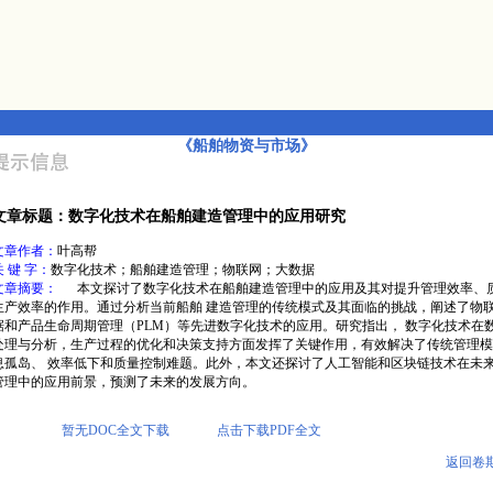
《船舶物资与市场》
文章标题：数字化技术在船舶建造管理中的应用研究
文章作者：
叶高帮
关 键 字：
数字化技术；船舶建造管理；物联网；大数据
文章摘要：
本文探讨了数字化技术在船舶建造管理中的应用及其对提升管理效率、
生产效率的作用。通过分析当前船舶 建造管理的传统模式及其面临的挑战，阐述了物
据和产品生命周期管理（PLM）等先进数字化技术的应用。研究指出， 数字化技术在
处理与分析，生产过程的优化和决策支持方面发挥了关键作用，有效解决了传统管理模
息孤岛、 效率低下和质量控制难题。此外，本文还探讨了人工智能和区块链技术在未
管理中的应用前景，预测了未来的发展方向。
暂无DOC全文下载
点击下载PDF全文
返回卷