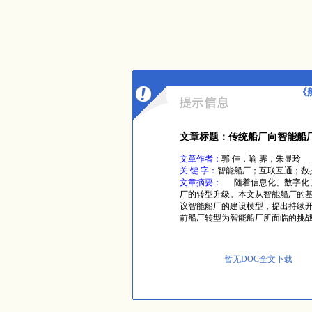
《
文章标题：传统船厂向智能船
文章作者：
郭 佳，喻 霁，朱显玲
关 键 字：
智能船厂；互联互通；数
文章摘要：
随着信息化、数字化、
厂的转型升级。本文从智能船厂的
议智能船厂的建设模型，提出持续
前船厂转型为智能船厂所面临的挑
暂无DOC全文下载