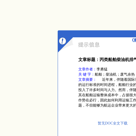
《
文章标题：丙类船舶柴油机排
文章作者：
李勇猛
关 键 字：
船舶；柴油机；废气余热
文章摘要：
近年来，伴随着国际海
的运行标准的时间进程，船舶行业
投入了许多时间与人力。然而，伴
其在船舶运输整体成本中，占据很
作势在必行，因此如何利用运输工
题，不但能够为航运企业带来更大
暂无DOC全文下载