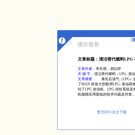
《
文章标题：清洁替代燃料LPG
文章作者：
李长熊，胡以怀
关 键 字：
清洁替代燃料；LPG- 
文章摘要：
液化石油气（LPG）
了MAN 研发大型船用LPG- 柴
结了LPG 发动机、LPG 供给系统
机规模应用面临的技术问题及对策
暂无DOC全文下载