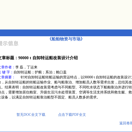
《船舶物资与市场》
文章标题：90000 t 自卸转运船改装设计介绍
文章作者：
李 磊，丁运来
关 键 字：
自卸转运船；护舷；系泊；舱口盖
文章摘要：
针对自卸转运船转船运输的营运特点，以90000 t 自卸转运船的改装设
象，从自卸转运船的转船运输作业、船与船靠泊、增加船员人数等需求出发，总结其改
点。结果表明：自卸转运船改装需考虑与不同船型、不同吃水状态下船舶靠泊并进行转
特点，需要增加居住舱室、升级生活污水处理装置、空调等生活支持系统和救生艇、救
生设备，以满足自卸转运船靠泊船型不固定、船员人数多的需求。
暂无DOC全文下载
点击下载PDF全文
返回卷