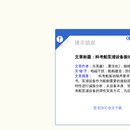
《
文章标题：科考船泵浦设备振
文章作者：
乐美鑫1，董佳欢2，杨绪
关 键 字：
电磁干扰；船舶建造；防
文章摘要：
科考船振动噪声要求较
书。泵浦设备作为船舶重要的激励
特性进行减振分析，从设备本身、
考船泵浦设备的弹性安装方式，为
暂无DOC全文下载