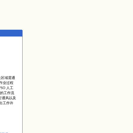
上区域需通
作业过程
O 人工
的工作流
行通风以及
出工作许