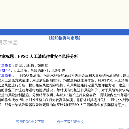
《船舶物资与市场》
文章标题：FPSO 人工清舱作业安全风险分析
文章作者：
周 斌，杨 莉，张世彪
关 键 字：
人工清舱；危险源识别；风险矩阵
文章摘要：
FPSO 货油舱、污油水舱等的底部和边角会沉积大量粘稠污油泥等，以
过人工清舱方式清理，用以满足船舶靠港、坞修及特殊维修作业。针对FPSO 人工清舱
安全风险进行分析，提出相应风险控制措施。利用风险矩阵定量风险评估方法，建立FPS
清舱作业工作流程并进行危险源辨识，并对现有措施进行风险评价，对于风险评价较高
程提出风险控制措施。分析结果表明，与船东/ 船长进行安全会议、测试舱内空气并进
清舱作业接收污油水时发生溢油3 项为较高风险项，需额外对其进行关注。通过分析提
可、配备自给式呼吸器以及制定溢油响应计划对FPSO 人工清舱作业有实际指导意义。
暂无DOC全文下载
点击下载PDF全文